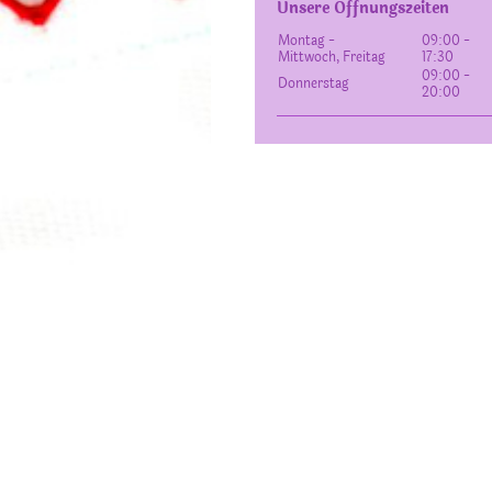
Unsere Öffnungszeiten
Montag -
09:00
-
Mittwoch, Freitag
17:30
09:00
-
Donnerstag
20:00