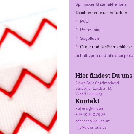
Spinnaker Material/Farben
Taschenmaterialien/Farben
PVC
Persenning
Segeltuch
Gurte und Reißverschlüsse
Schrifttypen und Stickbeispiele
Hier findest Du uns
Clown Sails Segelmacherei
Sülldorfer Landstr.
187
22589
Hamburg
Kontakt
Ruf uns gerne an
+49 40 800 78 29
oder schreibe uns an:
info@clownsails.de