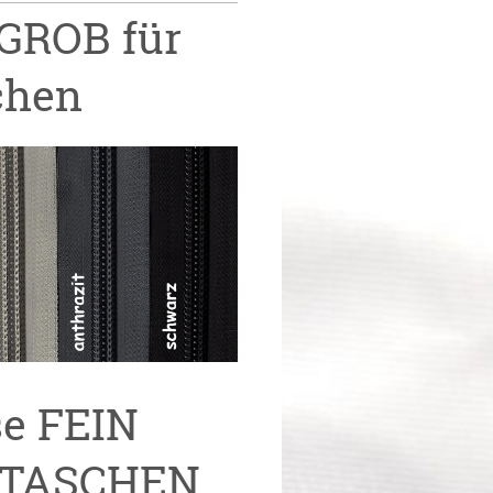
 GROB für
chen
se FEIN
 TASCHEN