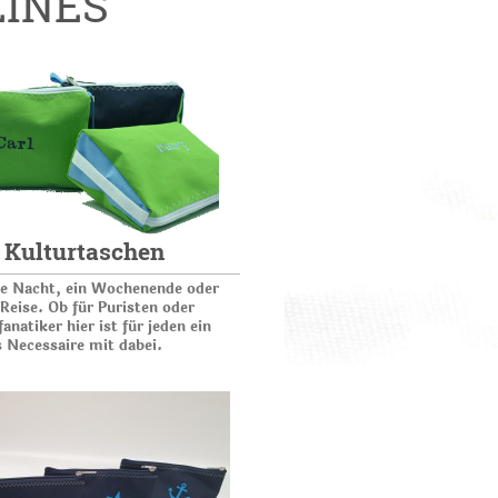
EINES
Kulturtaschen
ne Nacht, ein Wochenende oder
 Reise. Ob für Puristen oder
natiker hier ist für jeden ein
 Necessaire mit dabei.